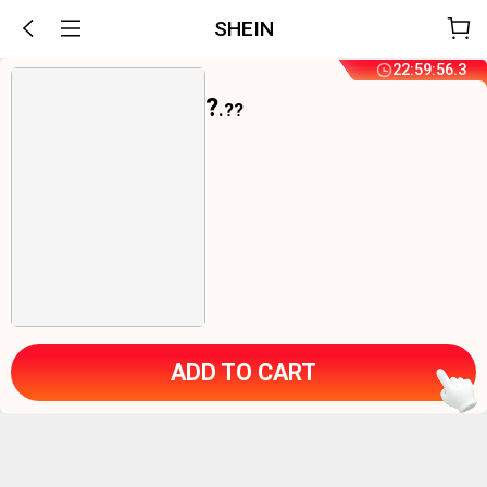
SHEIN
22
:
59
:
56
.
2
?
.??
ADD TO CART