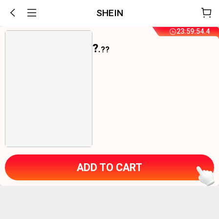
SHEIN
23
:
59
:
54
.
4
?
.??
ADD TO CART