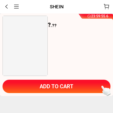
SHEIN
23
:
59
:
55
.
5
?
.??
ADD TO CART