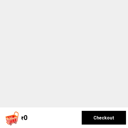
0
Checkout
₹