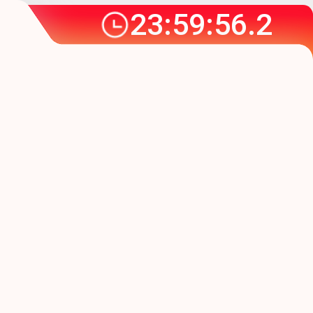
23
:
59
:
56
.
0