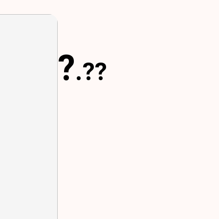
?
.??